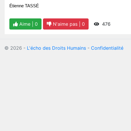
Étienne TASSÉ
Aime |
0
N'aime pas |
0
476
©
2026
-
L'écho des Droits Humains
-
Confidentialité