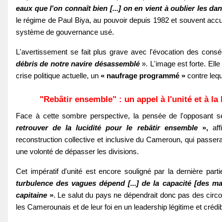
eaux que l'on connaît bien [...] on en vient à oublier les da
le régime de Paul Biya, au pouvoir depuis 1982 et souvent acc
système de gouvernance usé.
L'avertissement se fait plus grave avec l'évocation des con
débris de notre navire désassemblé
». L'image est forte. Ell
crise politique actuelle, un
« naufrage programmé »
contre leq
"Rebâtir ensemble" : un appel à l'unité et à la 
Face à cette sombre perspective, la pensée de l'opposant se
retrouver de la lucidité pour le rebâtir ensemble
»,
aff
reconstruction collective et inclusive du Cameroun, qui passer
une volonté de dépasser les divisions.
Cet impératif d'unité est encore souligné par la dernière p
turbulence des vagues dépend [...] de la capacité [des mat
capitaine
»
. Le salut du pays ne dépendrait donc pas des circo
les Camerounais et de leur foi en un leadership légitime et crédib