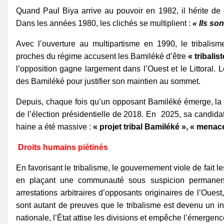
Quand Paul Biya arrive au pouvoir en 1982, il hérite de ce
Dans les années 1980, les clichés se multiplient :
« Ils son
Avec l’ouverture au multipartisme en 1990, le tribalis
proches du régime accusent les Bamiléké d’être
« tribalis
l’opposition gagne largement dans l’Ouest et le Littoral.
des Bamiléké pour justifier son maintien au sommet.
Depuis, chaque fois qu’un opposant Bamiléké émerge, la m
de l’élection présidentielle de 2018. En 2025, sa candid
haine a été massive :
« projet tribal Bamiléké », « menace
Droits humains piétinés
En favorisant le tribalisme, le gouvernement viole de fait l
en plaçant une communauté sous suspicion permanent
arrestations arbitraires d’opposants originaires de l’Ouest,
sont autant de preuves que le tribalisme est devenu un ins
nationale, l’État attise les divisions et empêche l’émerg