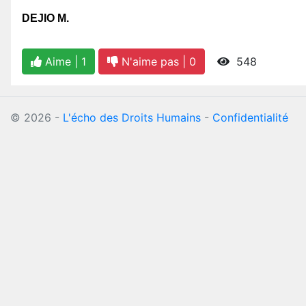
DEJIO M.
Aime |
1
N'aime pas |
0
548
©
2026
-
L'écho des Droits Humains
-
Confidentialité