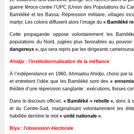
guerre féroce contre l’UPC (Union des Populations du Ca
Bamiléké et les Bassa. Répression militaire, villages in
martyr. Les colons diffusent alors l’image du
« Bamiléké re
Cette propagande oppose volontairement les Bamilé
populations du Nord, jugées plus favorables au pouvoir c
dangereux »,
qui sera repris par les dirigeants camerouna
Ahidjo : l’institutionnalisation de la méfiance
À l’indépendance en 1960, Ahmadou Ahidjo, choisi par la Fr
et entretient l’idée que les Bamiléké sont des
« ennemis 
théâtre d’une répression sanglante : exécutions, fosses co
Dans le discours officiel,
« Bamiléké = rebelle »,
donc à su
et du Centre-Sud, marginalisant volontairement les élit
habillée derrière le mot
« unité nationale ».
Biya : l’obsession électorale